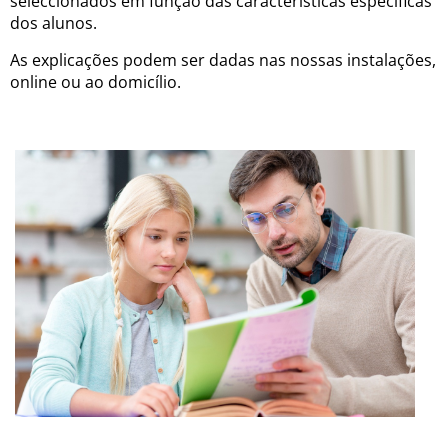
seleccionados em função das características específicas
dos alunos.
As explicações podem ser dadas nas nossas instalações,
online ou ao domicílio.