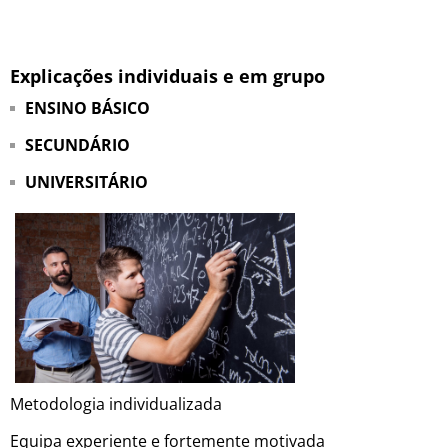
Explicações individuais e em grupo
ENSINO BÁSICO
SECUNDÁRIO
UNIVERSITÁRIO
Metodologia individualizada
Equipa experiente e fortemente motivada